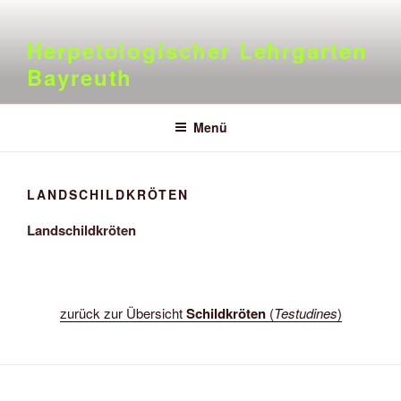
Zum
Inhalt
Herpetologischer Lehrgarten
springen
Bayreuth
Menü
LANDSCHILDKRÖTEN
Landschildkröten
zurück zur Übersicht
Schildkröten
(
Testudines
)