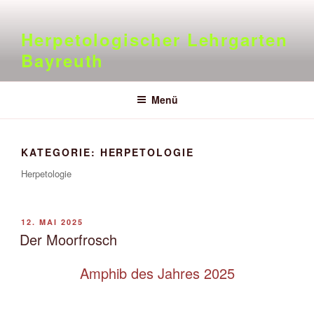
Zum
Inhalt
Herpetologischer Lehrgarten
springen
Bayreuth
Menü
KATEGORIE:
HERPETOLOGIE
Herpetologie
VERÖFFENTLICHT
12. MAI 2025
AM
Der Moorfrosch
Amphib des Jahres 2025